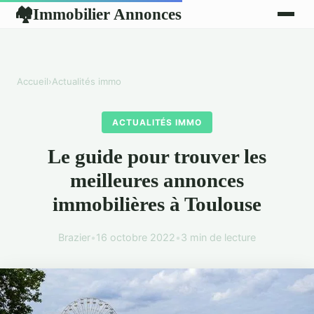
Immobilier Annonces
🏘
Accueil
›
Actualités immo
ACTUALITÉS IMMO
Le guide pour trouver les
meilleures annonces
immobilières à Toulouse
Brazier
•
16 octobre 2022
•
3 min de lecture