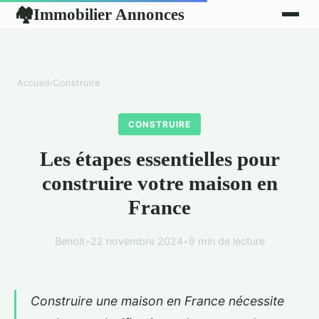
Immobilier Annonces
🏘
Accueil
›
Construire
CONSTRUIRE
Les étapes essentielles pour
construire votre maison en
France
Benoit
•
22 novembre 2024
•
9 min de lecture
Construire une maison en France nécessite